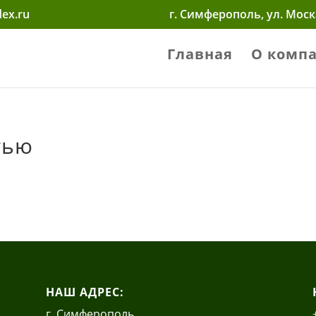
ex.ru
г. Симферополь, ул. Мос
Главная
О комп
тью
НАШ АДРЕС:
г. Симферополь,