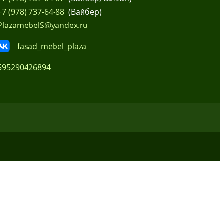
+7 (978) 737-64-88
(Вайбер)
PlazamebelS@yandex.ru
fasad_mebel_plaza
595290426894