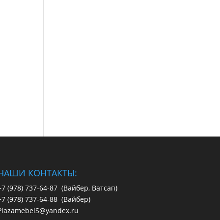
НАШИ КОНТАКТЫ:
+7 (978) 737-64-87
(Вайбер, Ватсап)
+7 (978) 737-64-88
(Вайбер)
PlazamebelS@yandex.ru